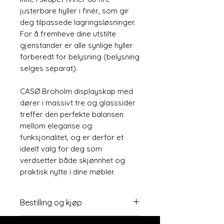
justerbare hyller i finér, som gir
deg tilpassede lagringsløsninger.
For å fremheve dine utstilte
gjenstander er alle synlige hyller
forberedt for belysning (belysning
selges separat).
CASØ Broholm displayskap med
dører i massivt tre og glasssider
treffer den perfekte balansen
mellom eleganse og
funksjonalitet, og er derfor et
ideelt valg for deg som
verdsetter både skjønnhet og
praktisk nytte i dine møbler.
Bestilling og kjøp
Har du spørsmål eller ønsker å