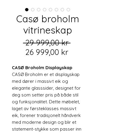
Casø broholm
vitrineskap
Vanlig
 29 999,00 kr 
Salgspris
pris
26 999,00 kr
CASØ Broholm Displayskap
CASØ Broholm er et displayskap
med dører i massivt eik og
elegante glasssider, designet for
deg som setter pris på både stil
og funksjonalitet. Dette møbelet,
laget av førsteklasses massivt
eik, forener tradisjonelt håndverk
med moderne design og blir et
statement-stykke som passer inn