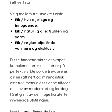
i ethvert rom.
Velg mellom tre utsøkte finish:
Eik / hvit olje: Lys og
innbydende.
Eik / naturlig olje: Gylden og
varm.
Eik / røyket olje: Enda
varmere og eksklusiv.
Disse finishene sikrer at skapet
komplementerer ditt interiør på
perfekt vis. De solide tre-dørene
gir en raffinert og minimalistisk
estetikk, mens glasssidene tilfører
et snev av modernitet og lar deg
få et glimt av den nøye kuraterte
innvendige utstillingen.
Inne i skapet finner du fire