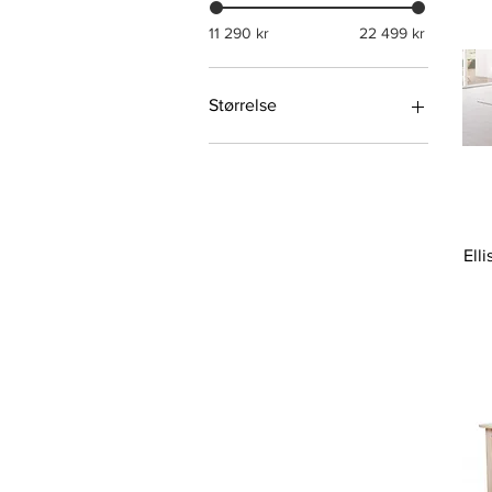
11 290 kr
22 499 kr
Størrelse
200/300x105x75 cm
Ell