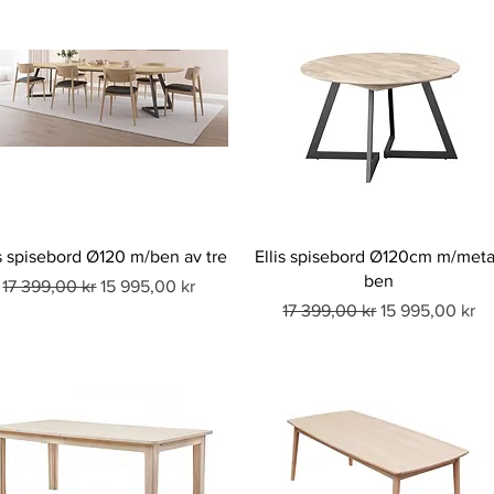
is spisebord Ø120 m/ben av tre
Ellis spisebord Ø120cm m/meta
ben
Vanlig pris
Salgspris
17 399,00 kr
15 995,00 kr
Vanlig pris
Salgspris
17 399,00 kr
15 995,00 kr