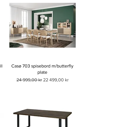
ll
Casø 703 spisebord m/butterfly
plate
Vanlig pris
Salgspris
24 999,00 kr
22 499,00 kr