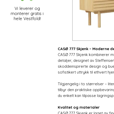
Vi leverer og
monterer gratis i
hele Vestfold!
CASØ 777 Skjenk – Moderne de
CASØ 777 Skjenk kombinerer m
detaljer, designet av Steffensen
skoddeinspirerte design og bued
sofistikert uttrykk til ethvert hje
Tilgjengelig i to størrelser – l
tilbyr den praktiske oppbevaring
du enkelt kan tilpasse lagrings
Kvalitet og materialer
CASØ 777 Skjenk er laget av fin