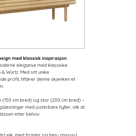
sign med klassisk inspirasjon
oderne eleganse med klassiske
 & Würtz. Med sitt unike
e profil, tilfører denne skjenken et
m.
iten (150 cm bred) og stor (200 cm bred) –
sløsninger med justerbare hyller, slik at
plassen etter behov.
ért eik, med fronter og ben i massivt