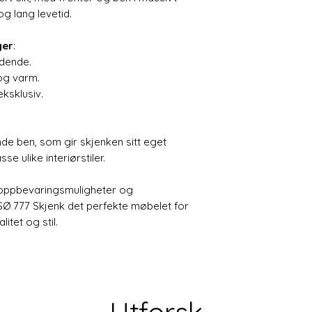
g lang levetid.
ger
:
dende.
og varm.
ksklusiv.
nde ben, som gir skjenken sitt eget
se ulike interiørstiler.
 oppbevaringsmuligheter og
SØ 777 Skjenk det perfekte møbelet for
tet og stil.