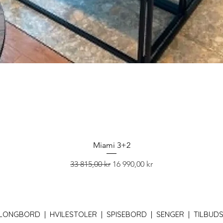
Miami 3+2
Vanlig pris
Salgspris
33 815,00 kr
16 990,00 kr
LONGBORD |
HVILESTOLER |
SPISEBORD |
SENGER |
TILBUDS