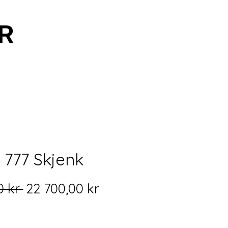
R
 777 Skjenk
Vanlig
Salgspris
0 kr 
22 700,00 kr
pris