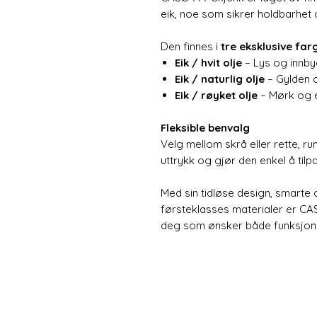
eik, noe som sikrer holdbarhet o
Den finnes i
tre eksklusive far
Eik / hvit olje
– Lys og innby
Eik / naturlig olje
– Gylden 
Eik / røyket olje
– Mørk og e
Fleksible benvalg
Velg mellom skrå eller rette, ru
uttrykk og gjør den enkel å tilpas
Med sin tidløse design, smarte
førsteklasses materialer er CA
deg som ønsker både funksjonali