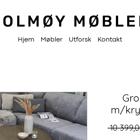
HOLMØY MØBLE
Hjem
Møbler
Utforsk
Kontakt
Gro
m/kry
 10 399,0