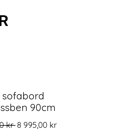
R
 sofabord
ssben 90cm
Vanlig
Salgspris
0 kr 
8 995,00 kr
pris