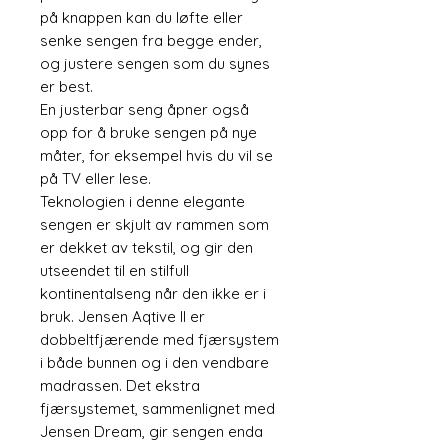
på knappen kan du løfte eller
senke sengen fra begge ender,
og justere sengen som du synes
er best.
En justerbar seng åpner også
opp for å bruke sengen på nye
måter, for eksempel hvis du vil se
på TV eller lese.
Teknologien i denne elegante
sengen er skjult av rammen som
er dekket av tekstil, og gir den
utseendet til en stilfull
kontinentalseng når den ikke er i
bruk. Jensen Aqtive II er
dobbeltfjærende med fjærsystem
i både bunnen og i den vendbare
madrassen. Det ekstra
fjærsystemet, sammenlignet med
Jensen Dream, gir sengen enda