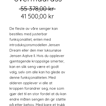
Vanlig
 55 378,00 kr 
Salgspris
pris
41 500,00 kr
De fleste av våre senger kan
bestilles med justerbar
funksjonalitet, enten med
introduksjonsmodellen Jensen
Dream eller den mer luksuriøse
Jensen Aqtive II. Hvis du opplever
gjentagende kroppslige smerter,
kan en slik seng være et godt
valg, selv om alle kan ha glede av
denne funksjonaliteten. Med
alderen opplever vi alle at
kroppen forandrer seg, noe som
gjør det til en stor fordel at du kan
endre måten sengen din gir støtte
på etter behov. Med bare et trykk