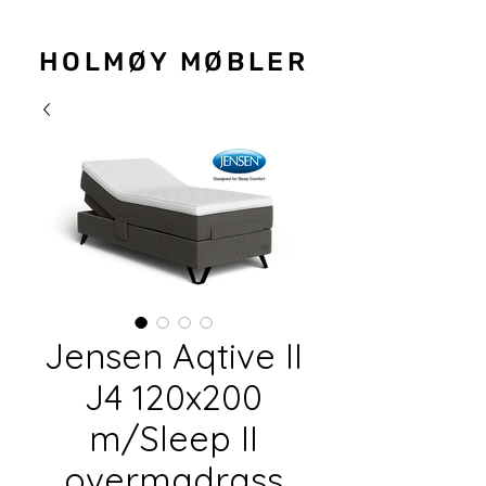
HOLMØY MØBLER
Jensen Aqtive II
J4 120x200
m/Sleep II
overmadrass